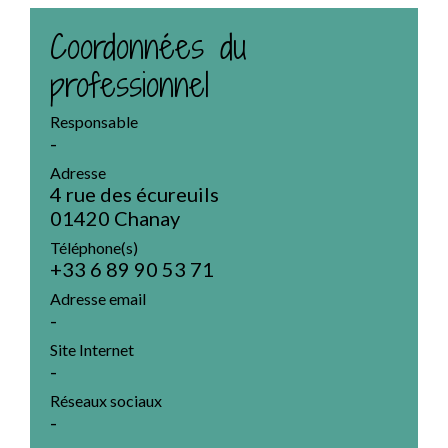
Coordonnées du
professionnel
Responsable
-
Adresse
4 rue des écureuils
01420 Chanay
Téléphone(s)
+33 6 89 90 53 71
Adresse email
-
Site Internet
-
Réseaux sociaux
-