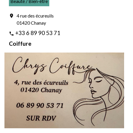
Beauté / Bien-être
4 rue des écureuils
location_on
01420 Chanay
+33 6 89 90 53 71
phone
Coiffure