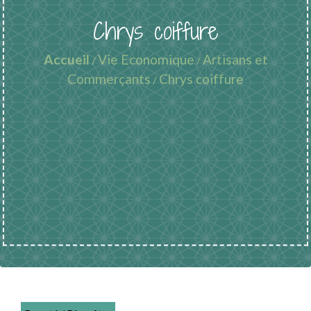
Chrys coiffure
Accueil
Vie Economique
Artisans et
/
/
Commerçants
Chrys coiffure
/