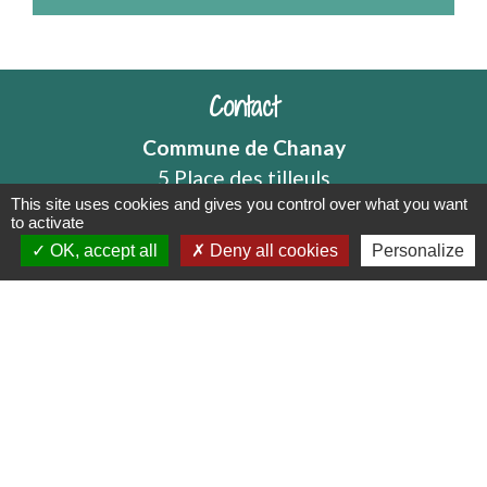
Contact
Commune de Chanay
5 Place des tilleuls
This site uses cookies and gives you control over what you want
01420 Chanay - FRANCE
to activate
Contact par formulaire
OK, accept all
Deny all cookies
Personalize
Mentions légales
-
Politique de confidentialité
-
Accessibilité
-
Plan du site
-
Gestion des cookies