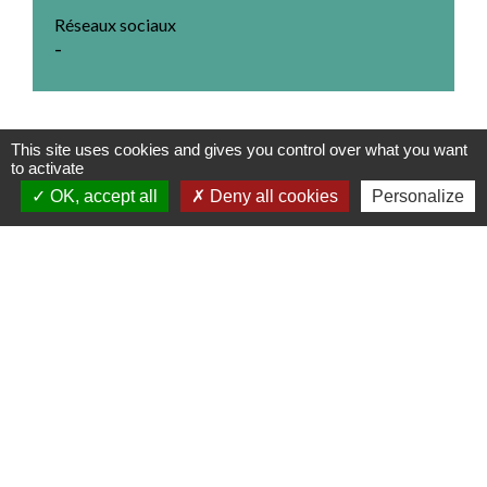
Réseaux sociaux
-
This site uses cookies and gives you control over what you want
to activate
Contact
OK, accept all
Deny all cookies
Personalize
Commune de Chanay
5 Place des tilleuls
01420 Chanay - FRANCE
Contact par formulaire
Mentions légales
-
Politique de confidentialité
-
Accessibilité
-
Plan du site
-