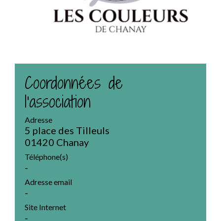
Coordonnées de
l'association
Adresse
5 place des Tilleuls
01420 Chanay
Téléphone(s)
-
Adresse email
-
Site Internet
-