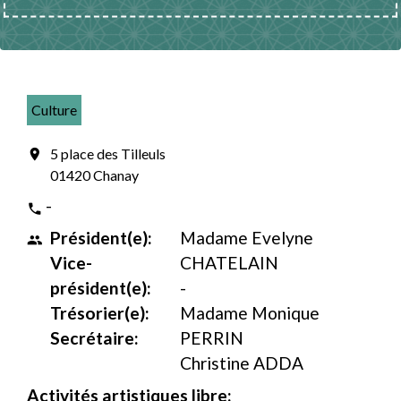
Culture
5 place des Tilleuls
location_on
01420 Chanay
-
phone
Président(e):
Madame Evelyne
people
Vice-
CHATELAIN
président(e):
-
Trésorier(e):
Madame Monique
Secrétaire:
PERRIN
Christine ADDA
Activités artistiques libre: